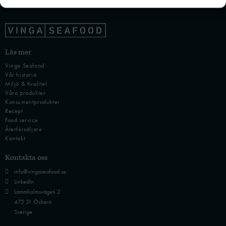
Läs mer
Vinga Seafood
Vår historia
Miljö & Kvalitet
Våra produkter
Konsumentprodukter
Recept
Food service
Återförsäljare
Kontakt
Kontakta oss
info@vingaseafood.se
LinkedIn
Lammholmsvägen 2
475 31 Öckerö
Sverige