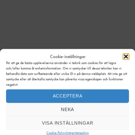
Cookie-inställningar
För att ge de bästa upplevelserna använder vi teknik som cookies för att lagra
och/eller komma åt enhetsinformation. Om vi samtycker till dessa tekniker kan vi
behandla data som surfbeteende eller unika ID:n på denna webbplats. Att inte ge sitt
samtycke eller att återkalla samtycke kan påverka vissa egenskaper och funktioner
Under 2024 levererade vi över 2 000 ton havsdelikatesser
negativt.
runtom i Sverige med en omsättning på 125 miljoner kr.
Nu vill vi leverera till ännu fler butiker. Kontakta någon av våra
ACCEPTERA
säljare för mer information.
NEKA
VISA INSTÄLLNINGAR
Cookie Policy
Integritetspolicy