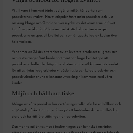
Vi vill vara i framkant både vad gäller miljö, hållbarhet samt
produkternas kvalitet. Havet erbjuder fantastiska produkter och just
omkring Norge och Grönland sker mycket av det kommersiella fisket.
Här finns perfekta förhållanden med Arktis kalla vatten som ger
produkterna en speciell kvalitet och som är uppskattad av kockar över
hela världen.
Vi har mer än 25 års erfarenhet av att leverera produkter till grossister
och restauranger. Vårt breda sortiment och höga kvalitet gör att
produkterna håller den högsta kvaliteten när de väl kommer på bordet
för att avnjutas.Idag erbjuder vi både frysta och kylda produkter och
produktutbudet är under konstant utveckling tillsammans med våra
kunder.
Miljö och hållbart fiske
Många av våra produkter har certifieringar vilka står för ett hållbart och
miljövänligt fiske. Här ligger fokus på att bestånden ska vara tillräckligt
stora och ha rätt förutsättningar för reproduktion.
Den marina miljön tas med i bedömningen och hur fiske i områden
påverkar utvecklingen. Även hur själva fisket går till och att det följer de