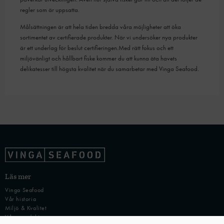
regler som är uppsatta.
Målsättningen är att hela tiden bredda våra möjligheter att öka
sortimentet av certifierade produkter. När vi undersöker nya produkter
är ett underlag för beslut certifieringen.Med rätt fokus och ett
miljövänligt och hållbart fiske kommer du att kunna äta havets
delikatesser till högsta kvalitet när du samarbetar med Vinga Seafood.
Läs mer
Vinga Seafood
Vår historia
Miljö & Kvalitet
Våra produkter