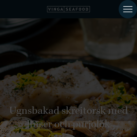
Ugnsbakad skreitorsk med
linser och purjolök