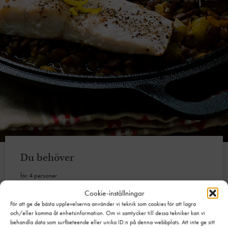
Du behöver
för 4 personer
Cookie-inställningar
Tillagningstid: ca 45 minuter
För att ge de bästa upplevelserna använder vi teknik som cookies för att lagra
4 portioner
skreitorsk (150 g)
och/eller komma åt enhetsinformation. Om vi samtycker till dessa tekniker kan vi
3 msk
smör
behandla data som surfbeteende eller unika ID:n på denna webbplats. Att inte ge sitt